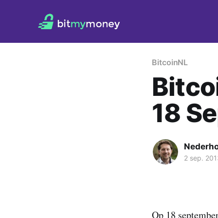
Bitcoin
NL
Bitco
18 Se
Nederh
2 sep. 201
Op 18 september 