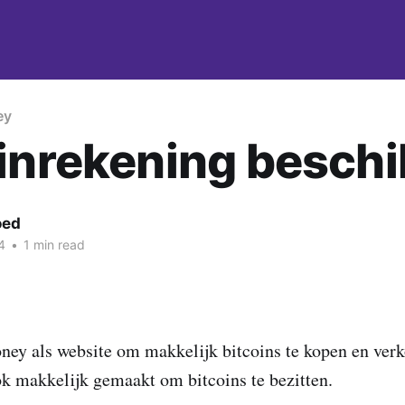
ey
inrekening besch
oed
4
•
1 min read
ney als website om makkelijk bitcoins te kopen en ver
k makkelijk gemaakt om bitcoins te bezitten.