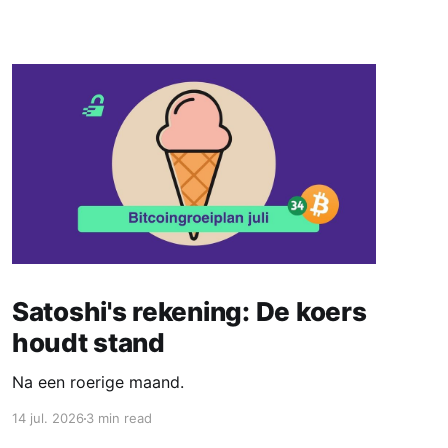
Satoshi's rekening: De koers
houdt stand
Na een roerige maand.
14 jul. 2026
3 min read