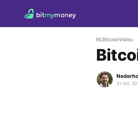
NL
Bitcoin
Video
Bitco
Nederh
31 mrt. 20