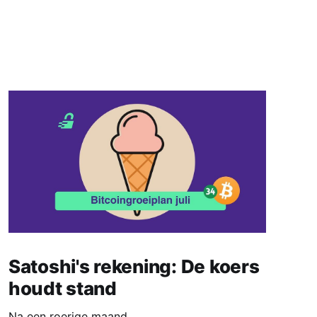
Satoshi's rekening: De koers
houdt stand
Na een roerige maand.