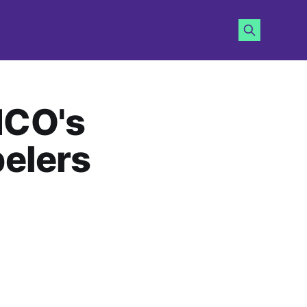
ICO's
pelers