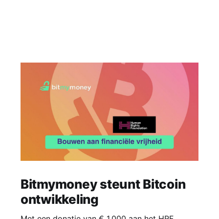
Bitmymoney steunt Bitcoin
ontwikkeling
Met een donatie van € 1.000 aan het HRF