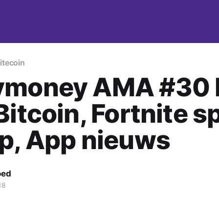
itecoin
ymoney AMA #30 
Bitcoin, Fortnite s
p, App nieuws
oed
18