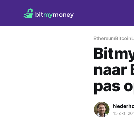
Ethereum
Bitcoin
L
Bitm
naar 
pas o
Nederh
15 okt. 20