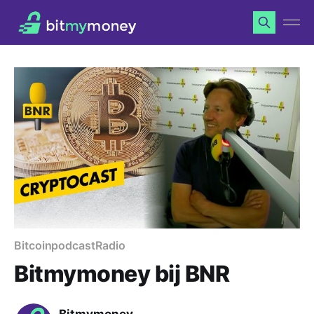
Bitcoin
podcast
Radio
Bitmymoney bij BNR