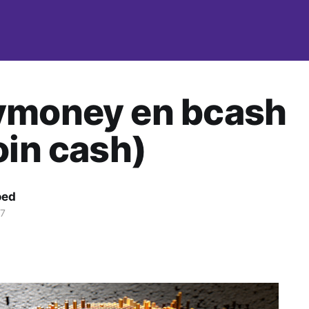
ymoney en bcash
oin cash)
oed
17