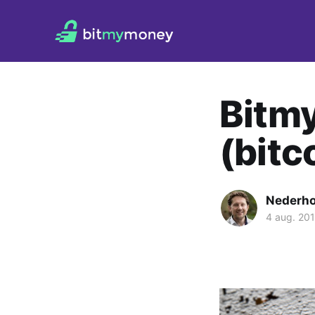
Bitm
(bitc
Nederh
4 aug. 20