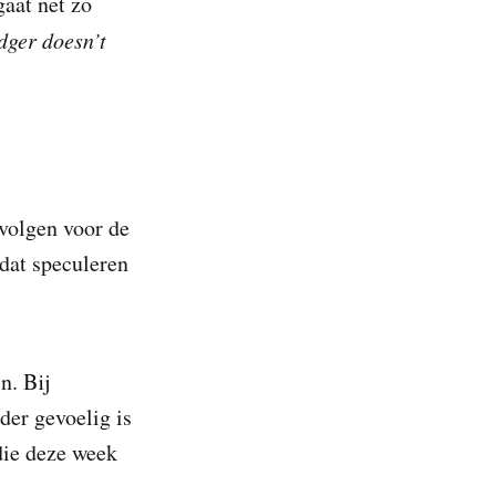
gaat net zo
dger doesn’t
evolgen voor de
n dat speculeren
n. Bij
der gevoelig is
die deze week