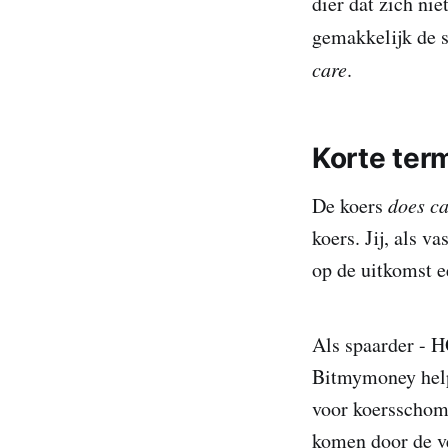
dier dat zich nie
gemakkelijk de st
care
.
Korte term
De koers
does ca
koers. Jij, als v
op de uitkomst e
Als spaarder - H
Bitmymoney helpe
voor koersschom
komen door de ve