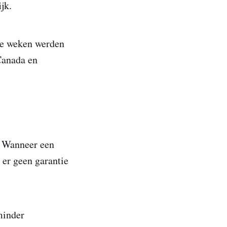
ijk.
le weken werden
Canada en
n. Wanneer een
 er geen garantie
minder