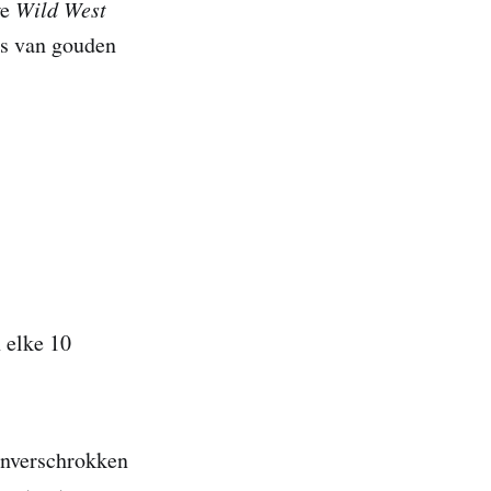
we
Wild West
es van gouden
n elke 10
 onverschrokken