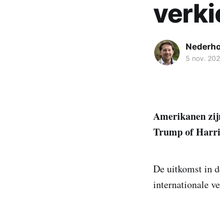
verki
Nederh
5 nov. 20
Amerikanen zijn
Trump of Harris
De uitkomst in d
internationale 