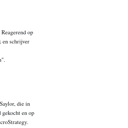
n. Reagerend op
 en schrijver
n".
Saylor, die in
d gekocht en op
croStrategy.