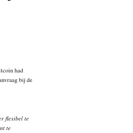
itcoin had
anvraag bij de
r flexibel te
nt te