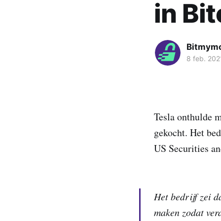
in Bi
Bitmym
8 feb. 202
Tesla onthulde m
gekocht. Het bed
US Securities a
Het bedrijf zei d
maken zodat verd