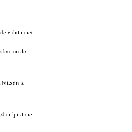
ale valuta met
rden, nu de
 bitcoin te
,4 miljard die
.