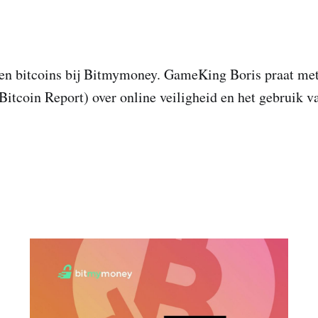
en bitcoins bij Bitmymoney. GameKing Boris praat me
itcoin Report) over online veiligheid en het gebruik va