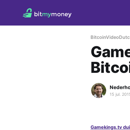
Bitcoin
Video
Dutc
Gamek
Bitco
Nederh
15 jul. 201
Gamekings.tv duik