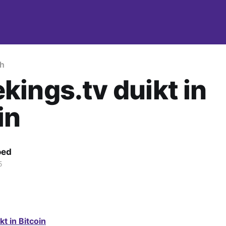
h
ings.tv duikt in
in
oed
5
t in Bitcoin