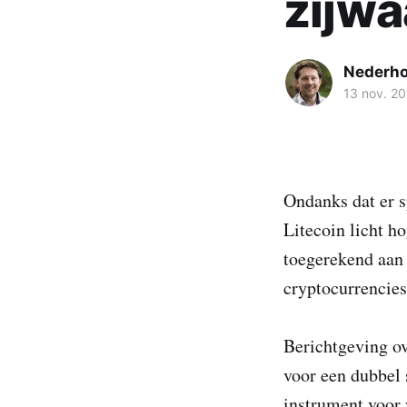
zijwa
Nederh
13 nov. 2
Ondanks dat er s
Litecoin licht h
toegerekend aan 
cryptocurrencies
Berichtgeving ov
voor een dubbel 
instrument voor 