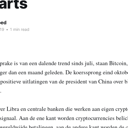
arts
oed
019
•
1 min read
prake is van een dalende trend sinds juli, staan Bitcoi
oger dan een maand geleden. De koerssprong eind oktob
positieve uitlatingen van de president van China over 
.
er Libra en centrale banken die werken aan eigen cryp
signaal. Aan de ene kant worden cryptocurrencies belich
wereldwijde betalingen, aan de andere kant worden de 