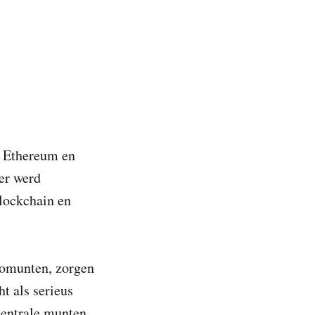
n, Ethereum en
er werd
blockchain en
tomunten, zorgen
t als serieus
centrale munten