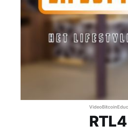
Video
Bitcoin
Educ
RTL4 