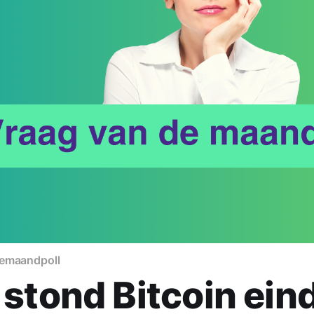
demaand
poll
stond Bitcoin ein