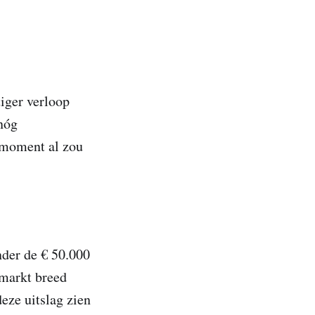
iger verloop
nóg
t moment al zou
nder de € 50.000
 markt breed
eze uitslag zien