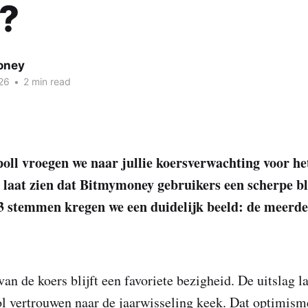
?
oney
26
•
2 min read
 poll vroegen we naar jullie koersverwachting voor he
g laat zien dat Bitmymoney gebruikers een scherpe b
3 stemmen kregen we een duidelijk beeld: de meerd
an de koers blijft een favoriete bezigheid. De uitslag la
ol vertrouwen naar de jaarwisseling keek. Dat optimism