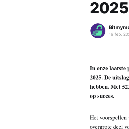
2025
Bitmym
19 feb. 20
In onze laatste
2025. De uitsla
hebben. Met 52
op succes.
Het voorspellen v
overgrote deel v