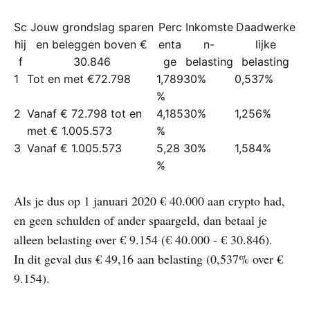
Sc
Jouw grondslag sparen
Perc
Inkomste
Daadwerke
hij
en beleggen boven €
enta
n-
lijke
f
30.846
ge
belasting
belasting
1
Tot en met €72.798
1,789
30%
0,537%
%
2
Vanaf € 72.798 tot en
4,185
30%
1,256%
met € 1.005.573
%
3
Vanaf € 1.005.573
5,28
30%
1,584%
%
Als je dus op 1 januari 2020 € 40.000 aan crypto had,
en geen schulden of ander spaargeld, dan betaal je
alleen belasting over € 9.154 (€ 40.000 - € 30.846).
In dit geval dus € 49,16 aan belasting (0,537% over €
9.154).