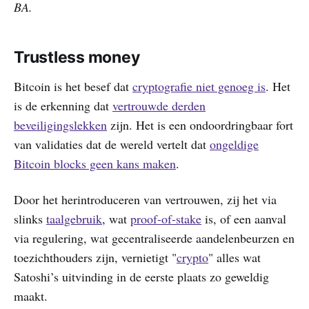
BA.
Trustless money
Bitcoin is het besef dat
cryptografie niet genoeg is
. Het
is de erkenning dat
vertrouwde derden
beveiligingslekken
zijn. Het is een ondoordringbaar fort
van validaties dat de wereld vertelt dat
ongeldige
Bitcoin blocks geen kans maken
.
Door het herintroduceren van vertrouwen, zij het via
slinks
taalgebruik
, wat
proof-of-stake
is, of een aanval
via regulering, wat gecentraliseerde aandelenbeurzen en
toezichthouders zijn, vernietigt "
crypto
" alles wat
Satoshi’s uitvinding in de eerste plaats zo geweldig
maakt.