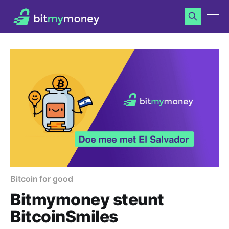
Bitcoin for good
Bitmymoney steunt
BitcoinSmiles