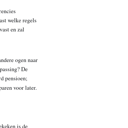
rencies
vast welke regels
vast en zal
andere ogen naar
oepassing? De
rd pensioen;
aren voor later.
ekeken is de