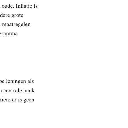
oude. Inflatie is
dere grote
e maatregelen
rogramma
pe leningen als
n centrale bank
ien: er is geen