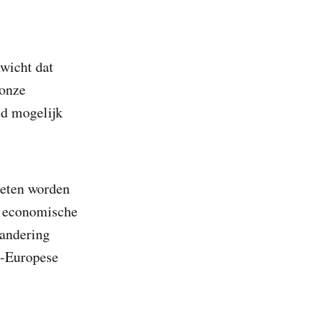
wicht dat
 onze
ed mogelijk
oeten worden
k economische
randering
d-Europese