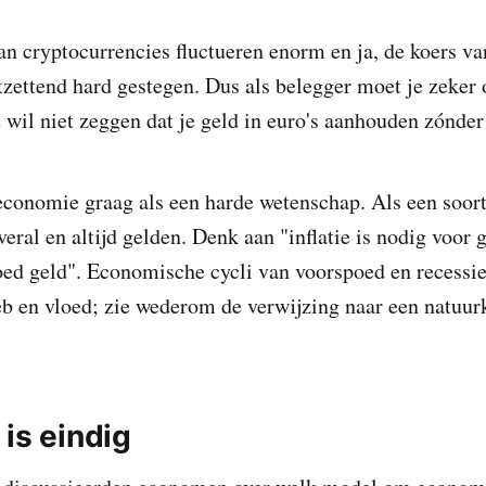
an cryptocurrencies fluctueren enorm en ja, de koers van
tzettend hard gestegen. Dus als belegger moet je zeker o
wil niet zeggen dat je geld in euro's aanhouden zónder r
conomie graag als een harde wetenschap. Als een soor
eral en altijd gelden. Denk aan "inflatie is nodig voor g
oed geld". Economische cycli van voorspoed en recessi
b en vloed; zie wederom de verwijzing naar een natuu
is eindig