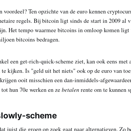
een voordeel? Ten opzichte van de euro kennen cryptocur
taire regels. Bij bitcoin ligt sinds de start in 2009 al 
ijn. Het tempo waarmee bitcoins in omloop komen ligt 
miljoen bitcoins bedragen.
nkel een get-rich-quick-scheme ziet, kan ook eens met 
 te kijken. Is "geld uit het niets" ook op de euro van t
 krijgen ooit misschien een dan-inmiddels-afgewaardee
 tot hun 70e werken en ze
betalen
rente om te kunnen sp
slowly-scheme
at juist die groep op zoek gaat naar alternatieven. Zo b