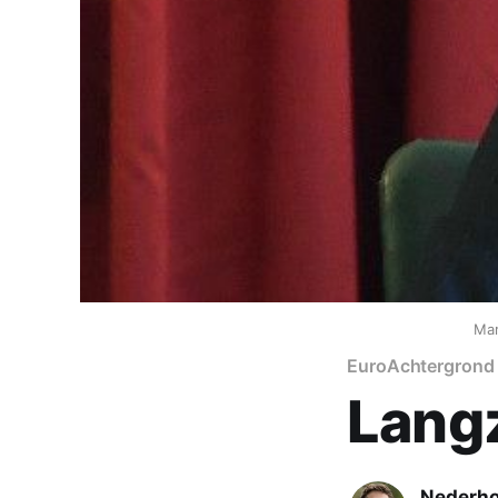
Mar
Euro
Achtergrond
Lang
Nederh