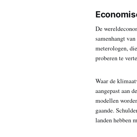
Economisc
De wereldeconomi
samenhangt van o
meterologen, di
proberen te vert
Waar de klimaat
aangepast aan d
modellen worden
gaande. Schulden
landen hebben mo