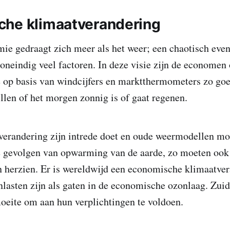
he klimaatverandering
e gedraagt zich meer als het weer; een chaotisch even
neindig veel factoren. In deze visie zijn de economen
e op basis van windcijfers en marktthermometers zo go
ellen of het morgen zonnig is of gaat regenen.
verandering zijn intrede doet en oude weermodellen m
e gevolgen van opwarming van de aarde, zo moeten oo
 herzien. Er is wereldwijd een economische klimaatve
lasten zijn als gaten in de economische ozonlaag. Zui
eite om aan hun verplichtingen te voldoen.