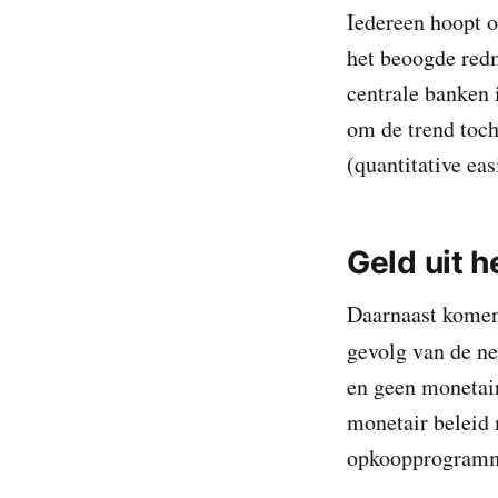
Iedereen hoopt o
het beoogde red
centrale banken 
om de trend toc
(quantitative ea
Geld uit h
Daarnaast komen 
gevolg van de ne
en geen monetair
monetair beleid 
opkoopprogramm