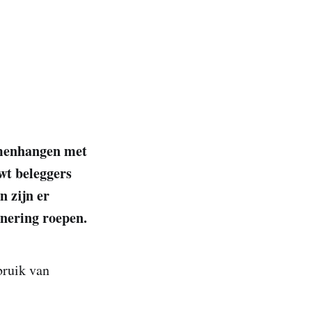
amenhangen met
wt beleggers
n zijn er
nnering roepen.
bruik van