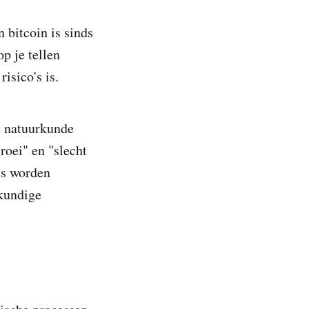
 bitcoin is sinds
p je tellen
isico's is.
t natuurkunde
roei" en "slecht
es worden
rkundige