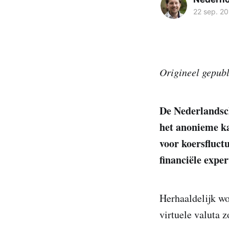
22 sep. 20
Origineel gepubl
De Nederlandsc
het anonieme ka
voor koersfluct
financiële expe
Herhaaldelijk wo
virtuele valuta 