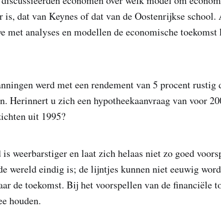
r discussieerden economen over welk model om econom
er is, dat van Keynes of dat van de Oostenrijkse school.
we met analyses en modellen de economische toekomst
lanningen werd met een rendement van 5 procent rustig d
n. Herinnert u zich een hypotheekaanvraag van voor 20
ichten uit 1995?
 is weerbarstiger en laat zich helaas niet zo goed voors
e wereld eindig is; de lijntjes kunnen niet eeuwig wor
ar de toekomst. Bij het voorspellen van de financiële 
ee houden.