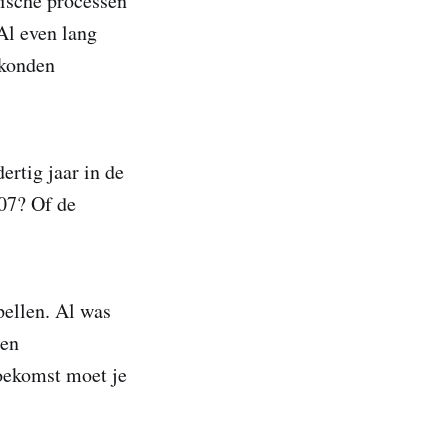
ische processen
 Al even lang
 konden
ertig jaar in de
07? Of de
pellen. Al was
den
toekomst moet je