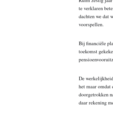
Ruim zestig jaa
te verklaren bet
dachten we dat 
voorspellen.
Bij financiële p
toekomst gekeke
pensioenvooruitz
De werkelijkheid
het maar omdat d
doorgetrokken na
daar rekening m