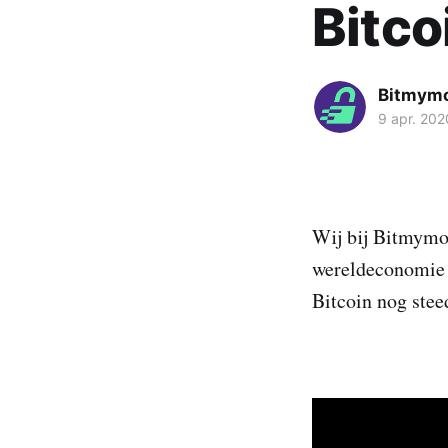
Bitco
Bitmym
9 apr. 202
Wij bij Bitmymon
wereldeconomie g
Bitcoin nog stee