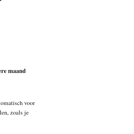
dere maand
utomatisch voor
en, zoals je