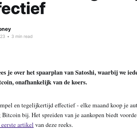
fectief
oney
023
•
3 min read
ees je over het spaarplan van Satoshi, waarbij we ie
tcoin, onafhankelijk van de koers.
impel en tegelijkertijd effectief - elke maand koop je a
 Bitcoin bij. Het spreiden van je aankopen biedt voordel
 eerste artikel
van deze reeks.