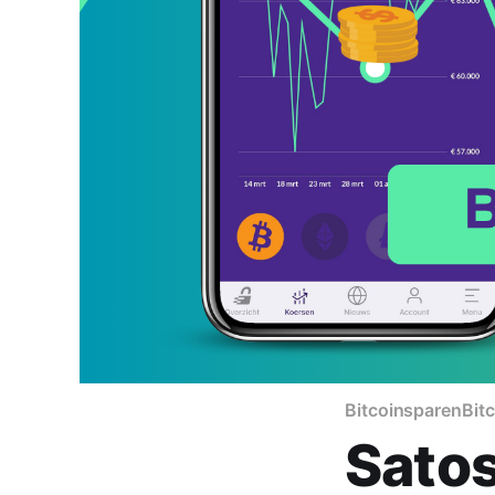
Bitcoinsparen
Bit
Satos