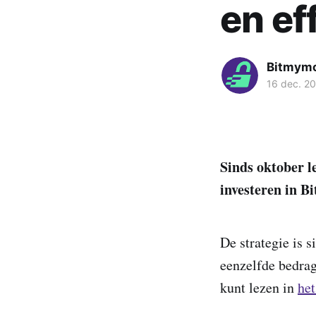
en ef
Bitmym
16 dec. 2
Sinds oktober l
investeren in Bi
De strategie is s
eenzelfde bedrag
kunt lezen in
het