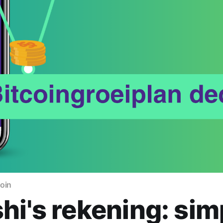
coin
hi's rekening: sim