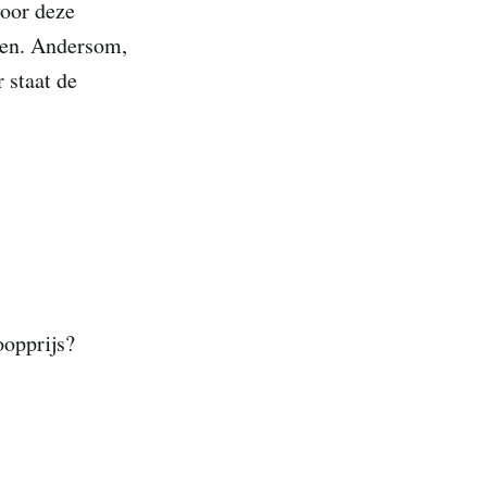
voor deze
den. Andersom,
 staat de
oopprijs?