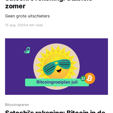
zomer
Geen grote uitschieters
15 aug. 2025
4 min read
Bitcoinsparen
Satoshi's rekening: Bitcoin in de