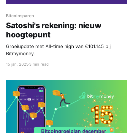
Bitcoinsparen
Satoshi's rekening: nieuw
hoogtepunt
Groeiupdate met All-time high van €101.145 bij
Bitmymoney.
15 jan. 2025
3 min read