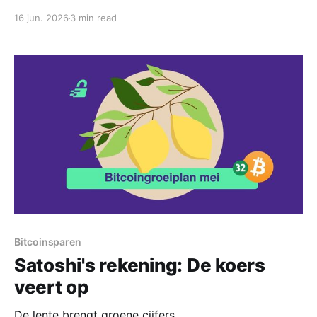
16 jun. 2026
3 min read
Bitcoinsparen
Satoshi's rekening: De koers
veert op
De lente brengt groene cijfers.