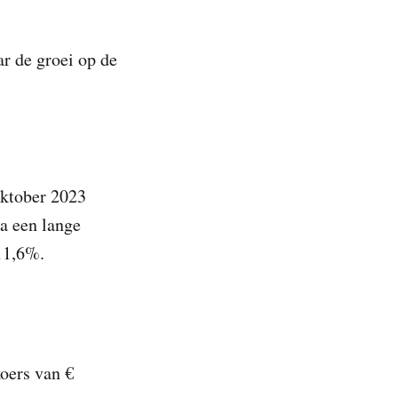
ar de groei op de
oktober 2023
Na een lange
-11,6%.
koers van €