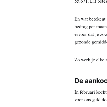
55.671. Dit bete
En wat betekent 
bedrag per maand
ervoor dat je zo
gezonde gemidde
Zo werk je elke 
De aanko
In februari koch
voor ons geld do