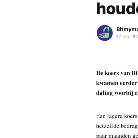
houd
Bitmym
17 feb. 20
De koers van Bi
kwamen eerder v
daling voorbij 
Een lagere koers
hetzelfde bedrag
paar maanden gele