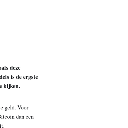
oals deze
els is de ergste
e kijken.
je geld. Voor
Bitcoin dan een
t.