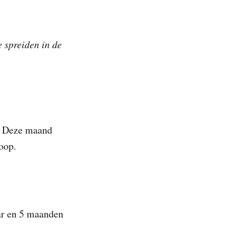
 spreiden in de
d. Deze maand
oop.
ar en 5 maanden