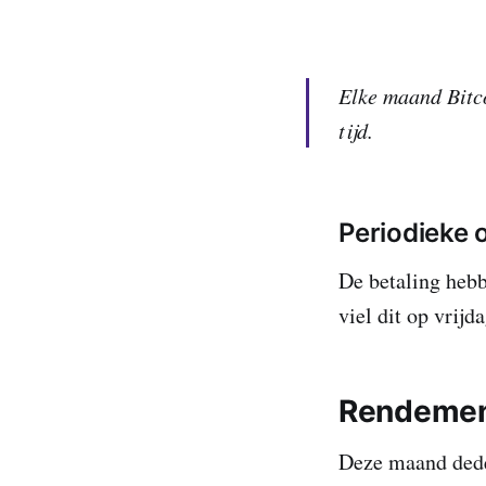
Elke maand Bitco
tijd.
Periodieke 
De betaling heb
viel dit op vrij
Rendeme
Deze maand dede