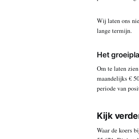
Wij laten ons ni
lange termijn.
Het groeipl
Om te laten zien
maandelijks € 50
periode van posit
Kijk verd
Waar de koers bi