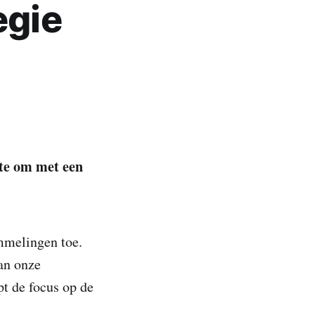
egie
mte om met een
mmelingen toe.
dan onze
pt de focus op de