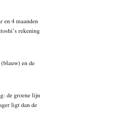
ar en 4 maanden
atoshi’s rekening
 (blauw) en de
g: de groene lijn
ager ligt dan de