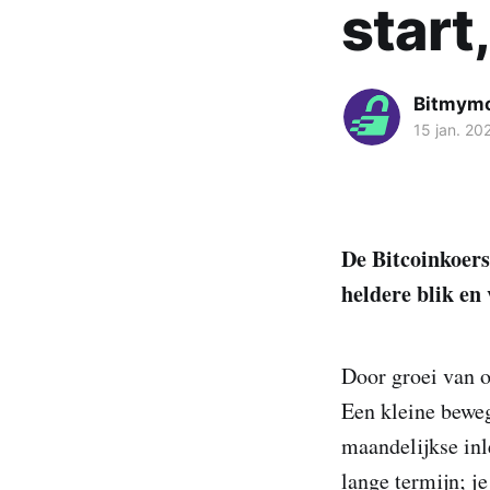
start
Bitmym
15 jan. 20
De Bitcoinkoers
heldere blik en 
Door groei van 
Een kleine beweg
maandelijkse inl
lange termijn; je