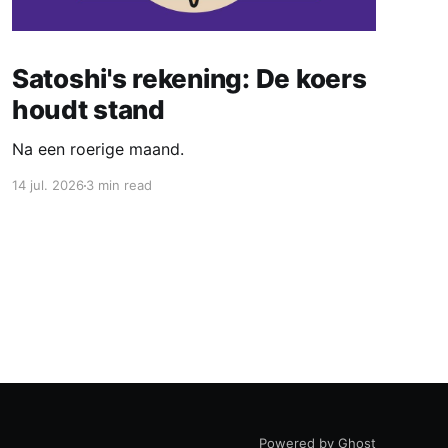
Satoshi's rekening: De koers
houdt stand
Na een roerige maand.
14 jul. 2026
3 min read
Powered by Ghost