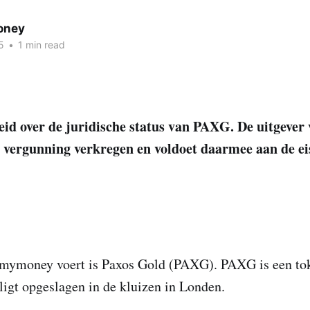
oney
5
•
1 min read
heid over de juridische status van PAXG. De uitgever
n vergunning verkregen en voldoet daarmee aan de e
tmymoney voert is Paxos Gold (PAXG). PAXG is een to
 ligt opgeslagen in de kluizen in Londen.