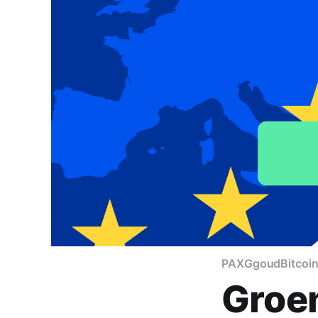
PAXG
goud
Bitcoi
Groen