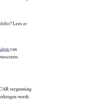
folio? Lees er
idget
van
omescreen.
iCAR vergunning
verkregen wordt.