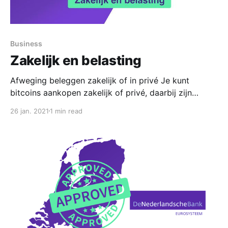
Business
Zakelijk en belasting
Afweging beleggen zakelijk of in privé Je kunt
bitcoins aankopen zakelijk of privé, daarbij zijn
verschillende afwegingen. Privé Het kan verstandiger
26 jan. 2021
1 min read
zijn om bitcoins als privé te kopen, aangezien
waardestijging dan niet telt als winst en je geen
belasting hoeft te betalen over waardestijgingen.
Bitcoin wordt gezien als vermogen en