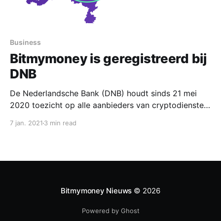
Business
Bitmymoney is geregistreerd bij
DNB
De Nederlandsche Bank (DNB) houdt sinds 21 mei
2020 toezicht op alle aanbieders van cryptodiensten
in Nederland. Aanbieders moeten ingeschreven staan
7 jan. 2021
3 min read
in het openbaar register van DNB. Daarvoor moeten
ze kunnen aantonen dat ze voldoen aan de Wet ter
voorkoming van witwassen en financieren van
terrorisme (Wwft) en de Sanctiewet
Bitmymoney Nieuws
© 2026
Powered by Ghost